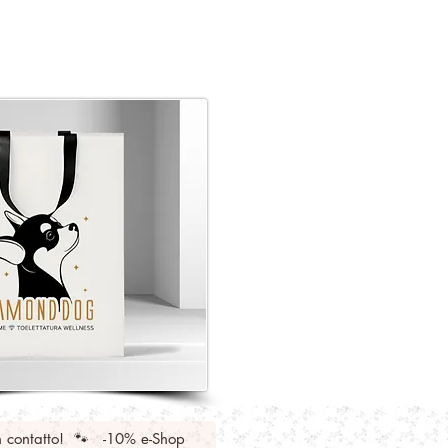
n contatto! 🐾 -10% e-Shop