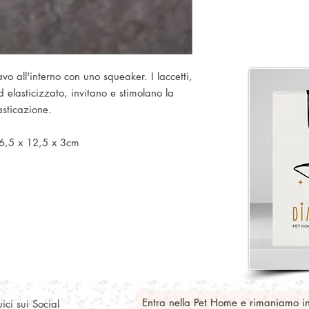
vo all'interno con uno squeaker. I laccetti,
 elasticizzato, invitano e stimolano la
sticazione.
 6,5 x 12,5 x 3cm
Entra nella Pet Home e rimaniamo i
ici sui Social