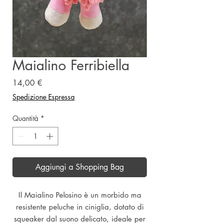
Maialino Ferribiella
Prezzo
14,00 €
Spedizione Espressa
Quantità
*
Aggiungi a Shopping Bag
Il Maialino Pelosino è un morbido ma
resistente peluche in ciniglia, dotato di
squeaker dal suono delicato, ideale per