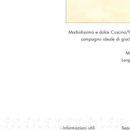
Morbidissimo e dolce Cuscino/P
compagno ideale di gioc
Ma
Lar
- Informazioni utili
Segu