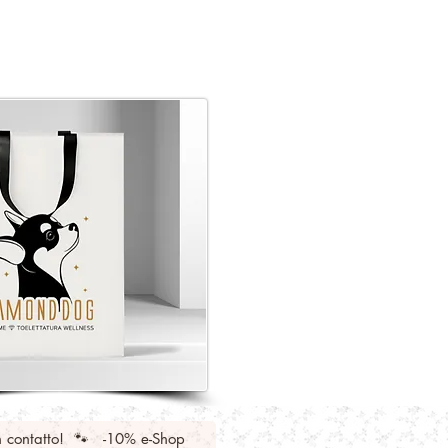
n contatto! 🐾 -10% e-Shop