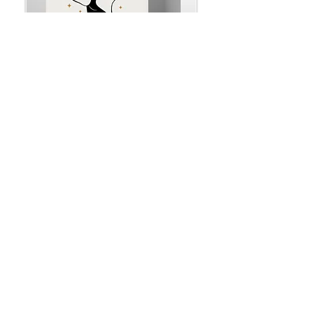
- Informazioni utili
- Contatti
- Privacy & Cookies
- Spedizioni e resi
- Area legale
Entra nella Pet Home e rimaniamo in
contatto! 🐾 -10% e-Shop
Iscriviti ora