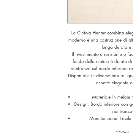
La Ciotola Hunter combina eleg
moderno e una costruzione di alt
lunga durata e 
Il rivestimento è resistente e fa
fondo della ciotola è dotato d
rientranze sul bordo inferiore r
Disponibile in diverse misure, qu
aspetto elegante a
Materiale in melamina
Design: Bordo inferiore con g
rientranze
Manutenzione: Facile d
200ml -