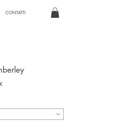
CONTATTI
mberley
Prezzo
€
scontato