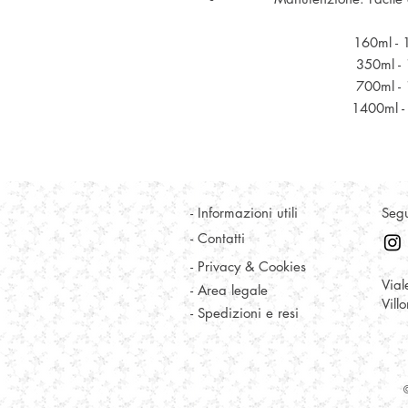
160ml - 
350ml -
700ml -
1400ml -
- Informazioni utili
Segu
- Contatti
- Privacy & Cookies
Vial
- Area legale
Vill
- Spedizioni e resi