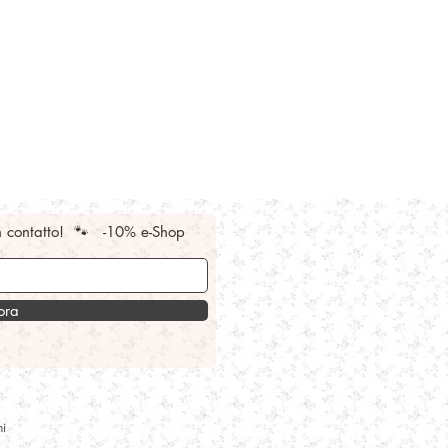
n contatto! 🐾 -10% e-Shop
 ora
i