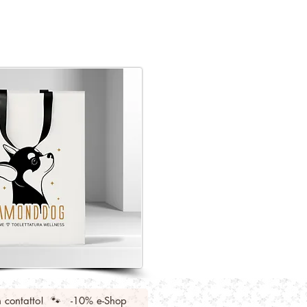
n contatto! 🐾 -10% e-Shop