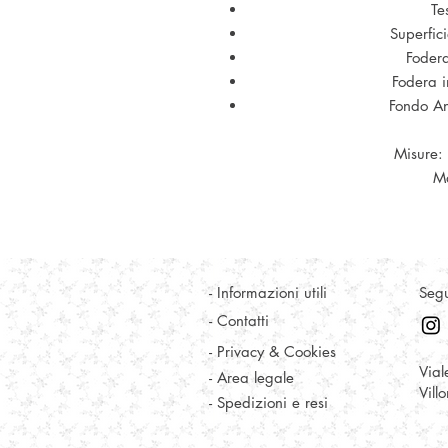
Te
Superfic
Fodera
Fodera i
Fondo Ant
Misure:
Ma
- Informazioni utili
Segu
- Contatti
- Privacy & Cookies
Vial
- Area legale
Vill
- Spedizioni e resi