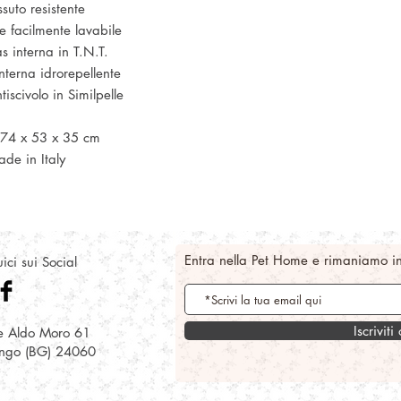
ssuto resistente
ie facilmente lavabile
s interna in T.N.T.
nterna idrorepellente
iscivolo in Similpelle
 74 x 53 x 35 cm
de in Italy
Entra nella Pet Home e rimaniamo i
ici sui Social
Iscriviti
e Aldo Moro 61
ongo (BG) 24060