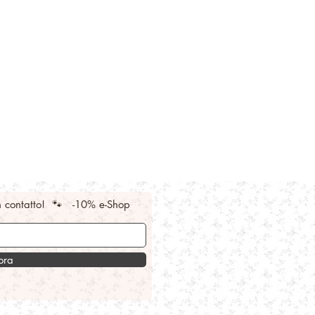
n contatto! 🐾 -10% e-Shop
 ora