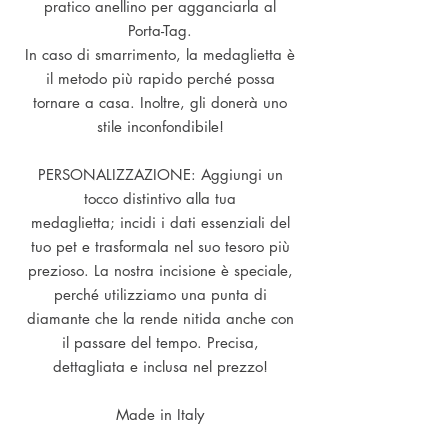
pratico anellino per agganciarla al
Porta-Tag.
In caso di smarrimento, la medaglietta è
il metodo più rapido perché possa
tornare a casa. Inoltre, gli donerà uno
stile inconfondibile!
PERSONALIZZAZIONE: Aggiungi un
tocco distintivo alla tua
medaglietta; incidi i dati essenziali del
tuo pet e trasformala nel suo tesoro più
prezioso. La nostra incisione è speciale,
perché utilizziamo una punta di
diamante che la rende nitida anche con
il passare del tempo. Precisa,
dettagliata e inclusa nel prezzo!
Made in Italy