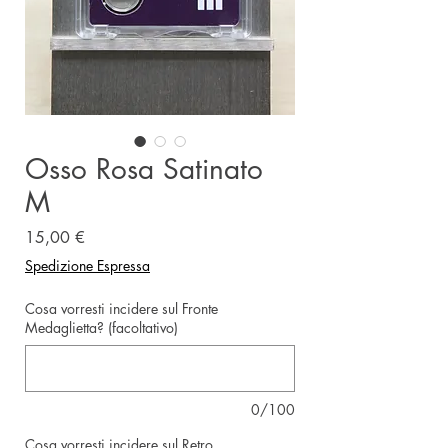
Osso Rosa Satinato
M
Prezzo
15,00 €
Spedizione Espressa
Cosa vorresti incidere sul Fronte
Medaglietta? (facoltativo)
0/100
Cosa vorresti incidere sul Retro