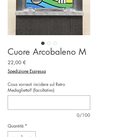
Cuore Arcobaleno M
Prezzo
22,00 €
Spedizione Espressa
Cosa vorresti incidere sul Retro
Medaglietta? (facoltativo)
0/100
Quantità
*