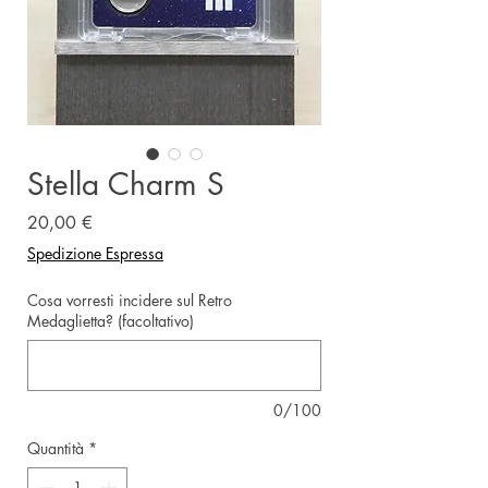
Stella Charm S
Prezzo
20,00 €
Spedizione Espressa
Cosa vorresti incidere sul Retro
Medaglietta? (facoltativo)
0/100
Quantità
*