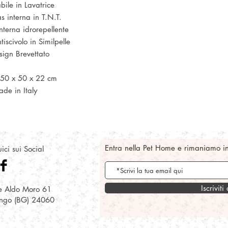
bile in Lavatrice
s interna in T.N.T.
nterna idrorepellente
iscivolo in Similpelle
sign Brevettato
 50 x 50 x 22 cm
de in Italy
Entra nella Pet Home e rimaniamo i
ici sui Social
Iscriviti
e Aldo Moro 61
ongo (BG) 24060