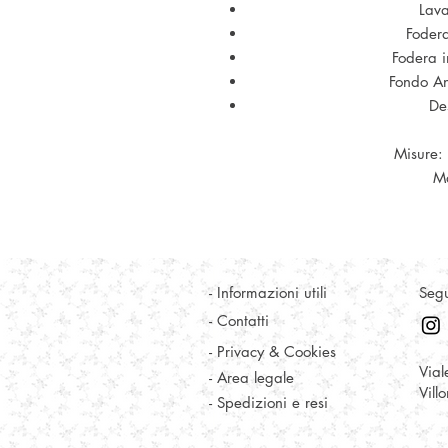
Lava
Fodera
Fodera i
Fondo Ant
De
Misure:
Ma
- Informazioni utili
Segu
- Contatti
- Privacy & Cookies
Vial
- Area legale
Vill
- Spedizioni e resi