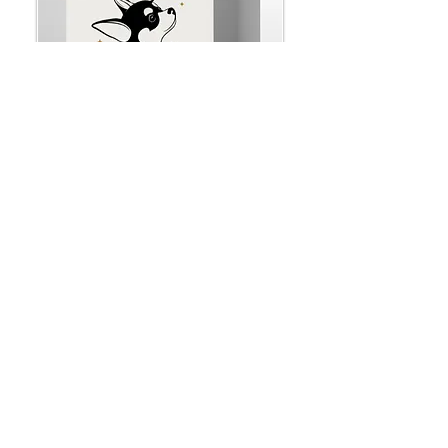
- Informazioni utili
- Contatti
- Privacy & Cookies
- Spedizioni e resi
- Area legale
Entra nella Pet Home e rimaniamo in
contatto! 🐾 -10% e-Shop
Iscriviti ora