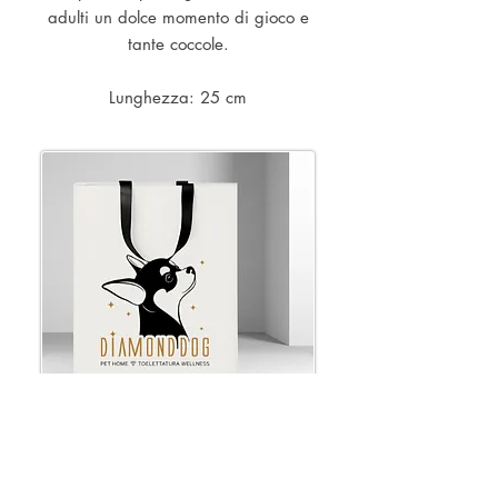
adulti un dolce momento di gioco e
tante coccole.
Lunghezza: 25 cm